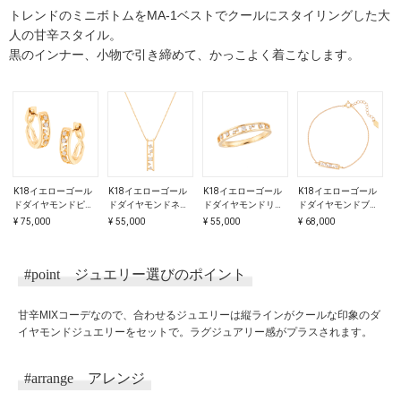
トレンドのミニボトムをMA-1ベストでクールにスタイリングした大
人の甘辛スタイル。
黒のインナー、小物で引き締めて、かっこよく着こなします。
K18イエローゴール
K18イエローゴール
K18イエローゴール
K18イエローゴール
K
ドダイヤモンドピア
ドダイヤモンドネッ
ドダイヤモンドリン
ドダイヤモンドブレ
ス
クレス
グ
スレット
¥ 75,000
¥ 55,000
¥ 55,000
¥ 68,000
¥
#point
ジュエリー選びのポイント
甘辛MIXコーデなので、合わせるジュエリーは縦ラインがクールな印象のダ
イヤモンドジュエリーをセットで。ラグジュアリー感がプラスされます。
#arrange
アレンジ