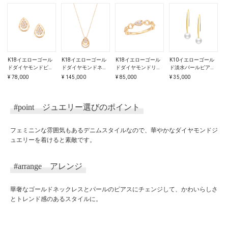
K18イエローゴール
K18イエローゴール
K18イエローゴール
K10イエローゴール
K
ドダイヤモンドピア
ドダイヤモンドネッ
ドダイヤモンドリン
ド淡水パールピアス
ス
クレス
グ
（7.5mm）
（
¥ 78,000
¥ 145,000
¥ 85,000
¥ 35,000
¥
#point
ジュエリー選びのポイント
フェミニンな雰囲気もあるデニムスタイルなので、華やかなダイヤモンドジ
ュエリーを着けると素敵です。
#arrange
アレンジ
華奢なゴールドネックレスとパールのピアスにチェンジして、かわいらしさ
とトレンド感のあるスタイルに。