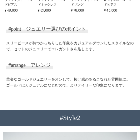
ドピアス
ドネックレス
ドリング
ドピアス
¥ 48,000
¥ 63,000
¥ 78,000
¥ 46,000
¥
#point
ジュエリー選びのポイント
スリーピースが持つかっちりした印象をカジュアルダウンしたスタイルなの
で、セットのジュエリーでエレガントさを足します。
#arrange
アレンジ
華奢なゴールドジュエリーをオンして、抜け感のあるこなれた雰囲気に。
ゴールドはカジュアルになじむので、よりデイリーな印象になります。
#Style2